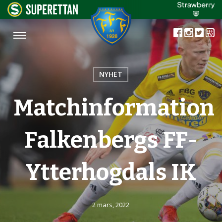
NYHET
Matchinformation
Falkenbergs FF-
Ytterhogdals IK
2 mars, 2022