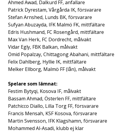
Ahmed Awad, Dalkurd FF, anfallare
Patrick Dyrestam, Vårgårda IK, försvarare
Stefan Arnshed, Lunds BK, försvarare
Sufyan Abuzayda, IFK Malmö FK, mittfältare
Edris Hushmand, FC Rosengård, mittfältare
Max Van Herk, FC Dordrecht, målvakt
Vidar Egly, FBK Balkan, målvakt
Omid Popalzay, Chittagong Abahani, mittfältare
Felix Dahlberg, Hyllie IK, mittfältare
Melker Ellborg, Malmö FF (lån), målvakt
Spelare som lämnat:
Festim Bytyqi, Kosova IF, målvakt
Bassam Ahmad, Österlen FF, mittfältare
Patchicco Diallo, Lilla Torg FF, försvarare
Francis Mensah, KSF Kosova, försvarare
Martin Svensson, IFK Klagshamn, försvarare
Mohammed Al-Asadi, klubb ej klar