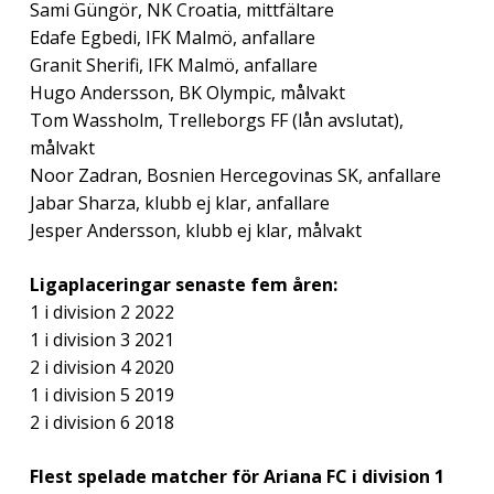
Sami Güngör, NK Croatia, mittfältare
Edafe Egbedi, IFK Malmö, anfallare
Granit Sherifi, IFK Malmö, anfallare
Hugo Andersson, BK Olympic, målvakt
Tom Wassholm, Trelleborgs FF (lån avslutat),
målvakt
Noor Zadran, Bosnien Hercegovinas SK, anfallare
Jabar Sharza, klubb ej klar, anfallare
Jesper Andersson, klubb ej klar, målvakt
Ligaplaceringar senaste fem åren:
1 i division 2 2022
1 i division 3 2021
2 i division 4 2020
1 i division 5 2019
2 i division 6 2018
Flest spelade matcher för Ariana FC i division 1