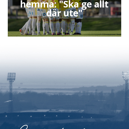
hemma: "Ska ge allt
där ute"