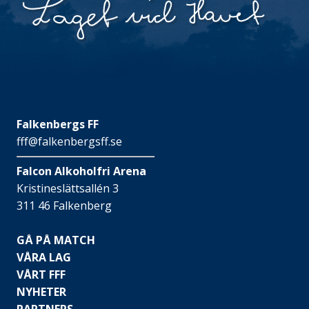
Falkenbergs FF
fff@falkenbergsff.se
Falcon Alkoholfri Arena
Kristineslättsallén 3
311 46 Falkenberg
GÅ PÅ MATCH
VÅRA LAG
VÅRT FFF
NYHETER