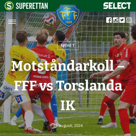
NYHET
Motståndarkoll –
FFF vs Torslanda
IK
25 augusti, 2024