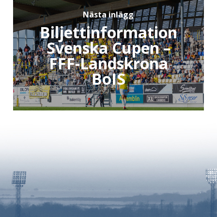
Nästa inlägg
Biljettinformation
Svenska Cupen –
FFF-Landskrona
BoIS