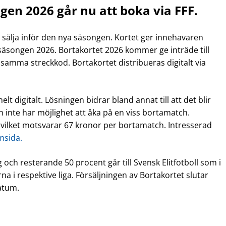
gen 2026 går nu att boka via FFF.
tt sälja inför den nya säsongen. Kortet ger innehavaren
r säsongen 2026. Bortakortet 2026 kommer ge inträde till
amma streckkod. Bortakortet distribueras digitalt via
t digitalt. Lösningen bidrar bland annat till att det blir
an inte har möjlighet att åka på en viss bortamatch.
 vilket motsvarar 67 kronor per bortamatch. Intresserad
msida.
 och resterande 50 procent går till Svensk Elitfotboll som i
na i respektive liga. Försäljningen av Bortakortet slutar
datum.