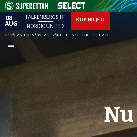
08
FALKENBERGS FF
KÖP BILJETT
AUG
NORDIC UNITED
GÅ PÅ MATCH
VÅRA LAG
VÅRT FFF
NYHETER
KONTAKT
Nu 