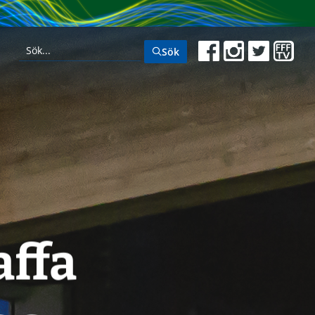
Sök
affa