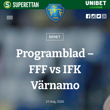
NYHET
Programblad –
FFF vs IFK
Värnamo
21 maj, 2026