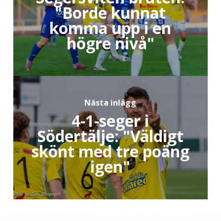
"Borde kunnat
komma upp i en
högre nivå"
Nästa inlägg
4-1-seger i
Södertälje: "Väldigt
skönt med tre poäng
igen"