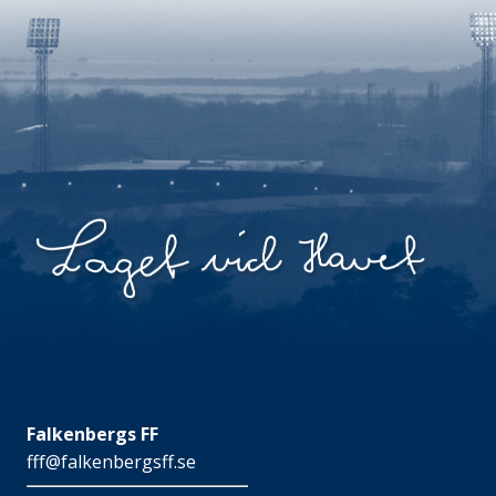
Falkenbergs FF
fff@falkenbergsff.se