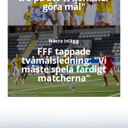
göra mål"
Nästa inlägg
FFF tappade
tvåmålsledning: "Vi
måste spela färdigt
matcherna"