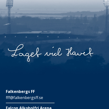
Falkenbergs FF
fff@falkenbergsff.se
Falcon Alkoholfri Arena