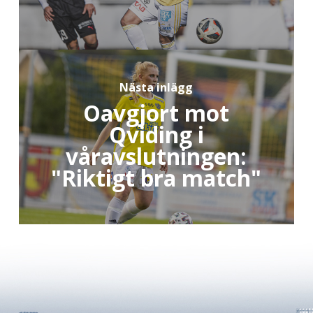
Nästa inlägg
Oavgjort mot
Qviding i
våravslutningen:
"Riktigt bra match"