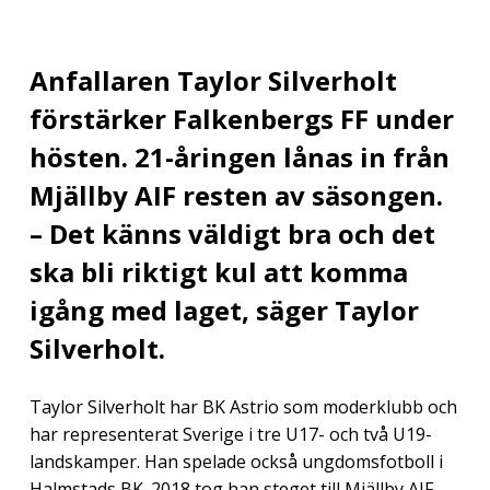
Anfallaren Taylor Silverholt
förstärker Falkenbergs FF under
hösten. 21-åringen lånas in från
Mjällby AIF resten av säsongen.
– Det känns väldigt bra och det
ska bli riktigt kul att komma
igång med laget, säger Taylor
Silverholt.
Taylor Silverholt har BK Astrio som moderklubb och
har representerat Sverige i tre U17- och två U19-
landskamper. Han spelade också ungdomsfotboll i
Halmstads BK. 2018 tog han steget till Mjällby AIF,