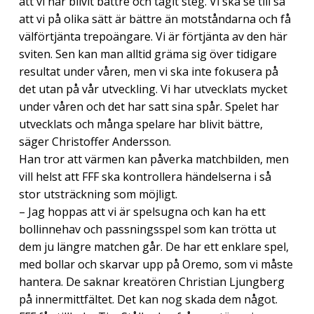
att vi har blivit bättre och tagit steg. Vi ska se till så
att vi på olika sätt är bättre än motståndarna och få
välförtjänta trepoängare. Vi är förtjänta av den här
sviten. Sen kan man alltid gräma sig över tidigare
resultat under våren, men vi ska inte fokusera på
det utan på vår utveckling. Vi har utvecklats mycket
under våren och det har satt sina spår. Spelet har
utvecklats och många spelare har blivit bättre,
säger Christoffer Andersson.
Han tror att värmen kan påverka matchbilden, men
vill helst att FFF ska kontrollera händelserna i så
stor utsträckning som möjligt.
– Jag hoppas att vi är spelsugna och kan ha ett
bollinnehav och passningsspel som kan trötta ut
dem ju längre matchen går. De har ett enklare spel,
med bollar och skarvar upp på Oremo, som vi måste
hantera. De saknar kreatören Christian Ljungberg
på innermittfältet. Det kan nog skada dem något.