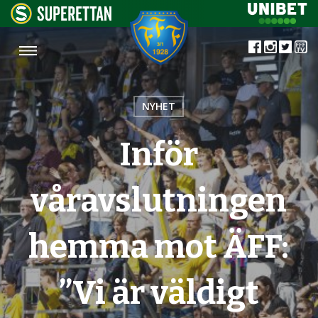
NYHET
Inför
våravslutningen
hemma mot ÄFF:
”Vi är väldigt