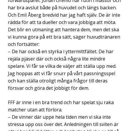
forwardsparet. Johan Oremo har rutin i massor och
har bra avslut både på huvudet och längs backen.
Och Emil Åberg bredvid har jag haft själv. De är inte
rädda för att ta dueller och vara jobbiga att möta.
Det blir en utmaning att hantera dem, men det ska
vi kunna göra på ett bra sätt, säger huvudtränaren
och fortsätter:
– De har också en styrka i yttermittfältet. De har
rejäla pjäser där och också några lite mindre
spelare. Vi får se vilka de väljer att ställa upp med.
Jag hoppas att vi får snurr på vårt passningsspel
och kan ställa otroligt många frågor till deras
försvar och göra det jobbigt för dem.
FFF är inne i en bra trend och har spelat sju raka
matcher utan att förlora.
– De vinner där uppe hela tiden men vi ska inte
stressa upp oss över det. Anledningen till sviten är