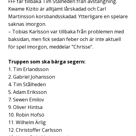
FFF får tillbaka Tim Stålheden från avstängning.
Kwame Kizito är alltjämt lårskadad och Carl
Martinsson korsbandsskadad. Ytterligare en spelare
saknas imorgon.
– Tobias Karlsson var tillbaka från problemen med
baksidan, men fick sedan feber och är inte aktuell
för spel imorgon, meddelar ”Chrisse”.
Truppen som ska bärga segern:
1. Tim Erlandsson
2. Gabriel Johansson
4. Tim Stålheden
5. Adam Eriksson
7. Sewen Emilov
9. Oliver Hintsa
10. Robin Hofsö
11. Wilhelm Ärlig
12. Christoffer Carlsson