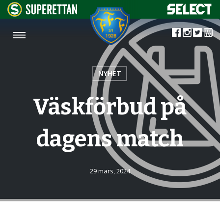
NYHET
Väskförbud på
dagens match
29 mars, 2024