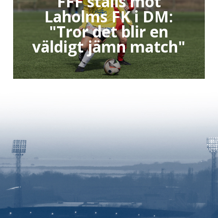
FFF ställs mot
Laholms FK i DM:
"Tror det blir en
väldigt jämn match"