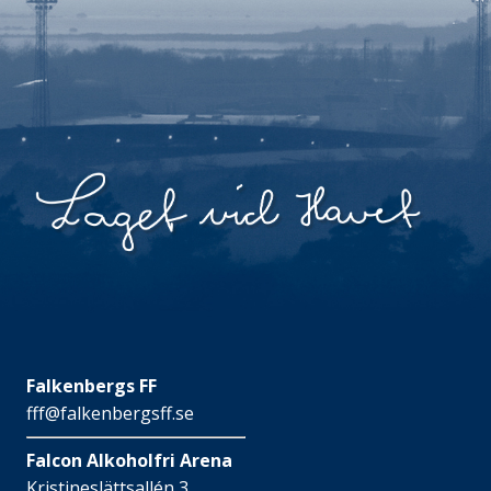
Falkenbergs FF
fff@falkenbergsff.se
Falcon Alkoholfri Arena
Kristineslättsallén 3