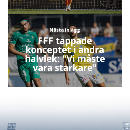
Nästa inlägg
FFF tappade
konceptet i andra
halvlek: "Vi måste
vara starkare"