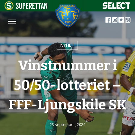
NYHET
Vinstnummer i
50/50-lotteriet –
FFF-Ljungskile SK
23 september, 2024