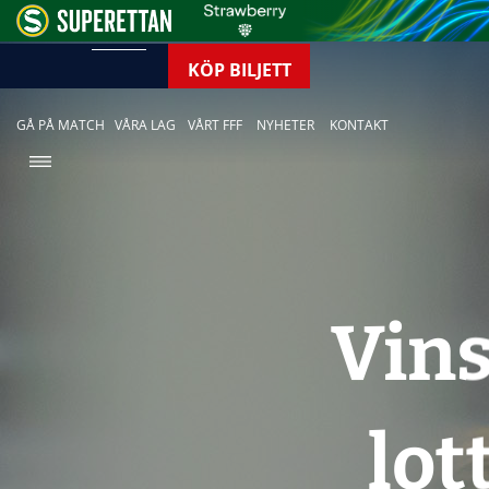
KÖP BILJETT
GÅ PÅ MATCH
VÅRA LAG
VÅRT FFF
NYHETER
KONTAKT
Vin
lot