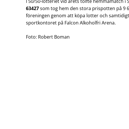
I 50/50-lotteriet vid årets tolfte hemmamatch 
63427
som tog hem den stora prispotten på 9 64
föreningen genom att köpa lotter och samtidigt r
sportkontoret på Falcon Alkoholfri Arena.
Foto: Robert Boman