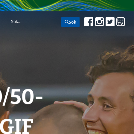
Sök
/50-
 GIF