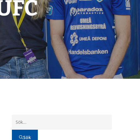
 UFC
Sök