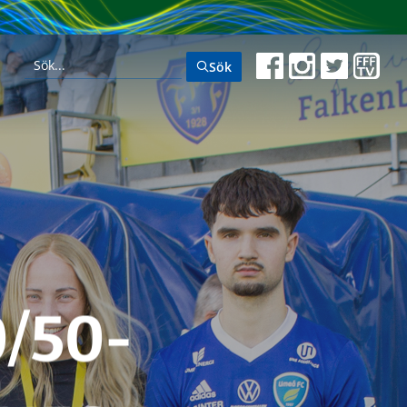
Sök
/50-