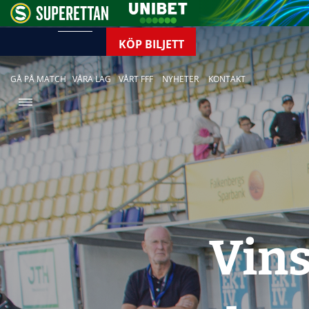
KÖP BILJETT
GÅ PÅ MATCH
VÅRA LAG
VÅRT FFF
NYHETER
KONTAKT
Vin