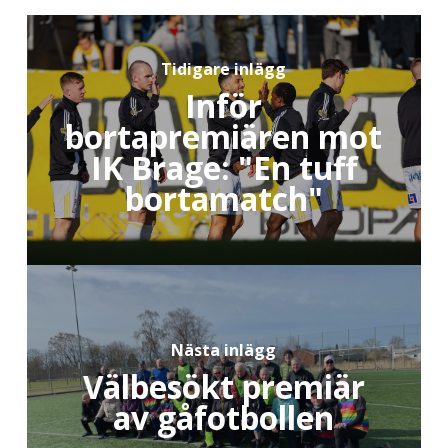
Tidigare inlägg
Inför
bortapremiären mot
IK Brage: "En tuff
bortamatch"
Nästa inlägg
Välbesökt premiär
av gåfotbollen