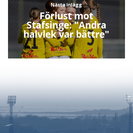
Nästa inlägg
Förlust mot
Stafsinge: "Andra
halvlek var bättre"