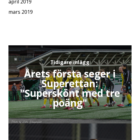
april 2019
mars 2019
Tidigare inlägg
Årets första seger i
Superettan:
"Superskönt med tre
poäng"