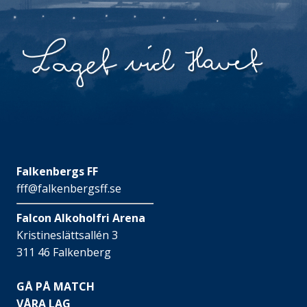
Falkenbergs FF
fff@falkenbergsff.se
Falcon Alkoholfri Arena
Kristineslättsallén 3
311 46 Falkenberg
GÅ PÅ MATCH
VÅRA LAG