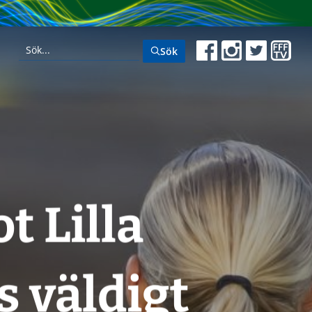
Sök
t Lilla
s väldigt