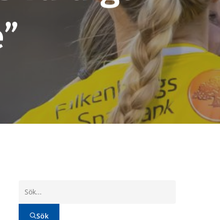
”
Sök