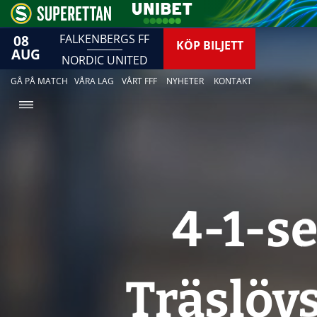
08
FALKENBERGS FF
KÖP BILJETT
AUG
NORDIC UNITED
GÅ PÅ MATCH
VÅRA LAG
VÅRT FFF
NYHETER
KONTAKT
4-1-se
Träslövs