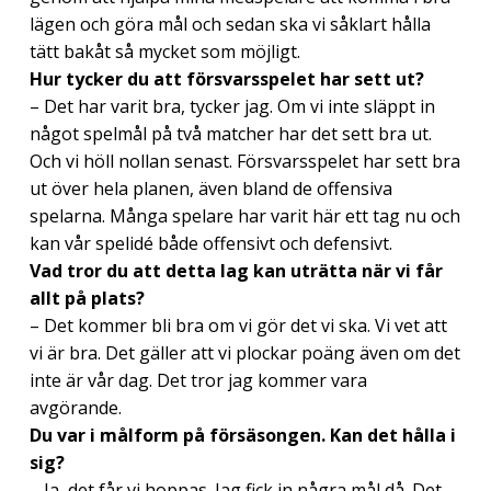
lägen och göra mål och sedan ska vi såklart hålla
tätt bakåt så mycket som möjligt.
Hur tycker du att försvarsspelet har sett ut?
– Det har varit bra, tycker jag. Om vi inte släppt in
något spelmål på två matcher har det sett bra ut.
Och vi höll nollan senast. Försvarsspelet har sett bra
ut över hela planen, även bland de offensiva
spelarna. Många spelare har varit här ett tag nu och
kan vår spelidé både offensivt och defensivt.
Vad tror du att detta lag kan uträtta när vi får
allt på plats?
– Det kommer bli bra om vi gör det vi ska. Vi vet att
vi är bra. Det gäller att vi plockar poäng även om det
inte är vår dag. Det tror jag kommer vara
avgörande.
Du var i målform på försäsongen. Kan det hålla i
sig?
– Ja, det får vi hoppas. Jag fick in några mål då. Det