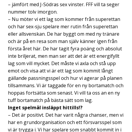
– jämfört med J-Södras sex vinster. FFF vill ta seger
nummer tolv imorgon.
– Nu möter vi ett lag som kommer från superettan
och har sex-sju spelare mer rutin från superettan
eller allsvenskan. De har byggt om med ny tränare
och är på en resa som man själv känner igen från
första året här. De har tagit fyra poäng och absolut
inte briljerat, men man ser att det är ett energifyllt
lag som vill mycket. Det måste vi axla och stå upp
emot och visa att vi är ett lag som kommit långt
gällande passningsspel och hur vi agerar på planen
tillsammans. Vi är taggade för en ny bortamatch och
hoppas fortsätta som senast. Vi vill ta oss an en ny
tuff bortamatch på bästa sätt som lag.
Inget spelmål insläppt hittills!?
– Det är positivt. Det har varit några chanser, men vi
har en grundorganisation och ett försvarsspel som
vi är trygga i. Vi har spelare som snabbt kommit in i