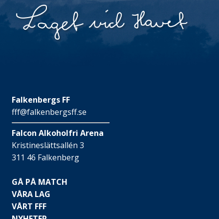
Falkenbergs FF
fff@falkenbergsff.se
Falcon Alkoholfri Arena
Kristineslättsallén 3
311 46 Falkenberg
GÅ PÅ MATCH
VÅRA LAG
VÅRT FFF
NYHETER