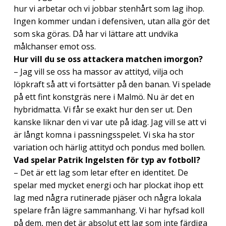
hur vi arbetar och vi jobbar stenhårt som lag ihop.
Ingen kommer undan i defensiven, utan alla gör det
som ska göras. Då har vi lättare att undvika
målchanser emot oss.
Hur vill du se oss attackera matchen imorgon?
– Jag vill se oss ha massor av attityd, vilja och
löpkraft så att vi fortsätter på den banan. Vi spelade
på ett fint konstgräs nere i Malmö. Nu är det en
hybridmatta. Vi får se exakt hur den ser ut. Den
kanske liknar den vi var ute på idag. Jag vill se att vi
är långt komna i passningsspelet. Vi ska ha stor
variation och härlig attityd och pondus med bollen.
Vad spelar Patrik Ingelsten för typ av fotboll?
– Det är ett lag som letar efter en identitet. De
spelar med mycket energi och har plockat ihop ett
lag med några rutinerade pjäser och några lokala
spelare från lägre sammanhang. Vi har hyfsad koll
på dem, men det är absolut ett lag som inte färdiga