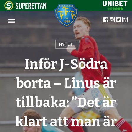
NYHET
Inför J-Södra
borta – Linus är
tillbaka: ”Det är
klart att man är