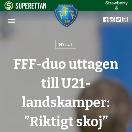
NYHET
FFF-duo uttagen
till U21-
landskamper:
”Riktigt skoj”