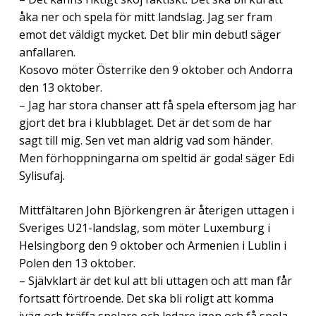
åka ner och spela för mitt landslag. Jag ser fram
emot det väldigt mycket. Det blir min debut! säger
anfallaren.
Kosovo möter Österrike den 9 oktober och Andorra
den 13 oktober.
– Jag har stora chanser att få spela eftersom jag har
gjort det bra i klubblaget. Det är det som de har
sagt till mig. Sen vet man aldrig vad som händer.
Men förhoppningarna om speltid är goda! säger Edi
Sylisufaj.
Mittfältaren John Björkengren är återigen uttagen i
Sveriges U21-landslag, som möter Luxemburg i
Helsingborg den 9 oktober och Armenien i Lublin i
Polen den 13 oktober.
– Självklart är det kul att bli uttagen och att man får
fortsatt förtroende. Det ska bli roligt att komma
iväg och träffa spelare och ledare igen och få spela