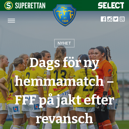
NYHET
Dags för ny
hemmamatch –
FFF på jakt efter
revansch