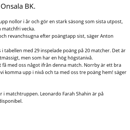
Onsala BK.
pp nollor i år och gör en stark säsong som sista utpost,
n matchfri vecka.
e och revanchsugna efter poängtapp sist, säger Anton
ts i tabellen med 29 inspelade poäng på 20 matcher. Det är
tatmässigt, men som har en hög högstanivå.
 få med oss något ifrån denna match. Norrby är ett bra
n vi komma upp i nivå och ta med oss tre poäng hem! säger
ingår i matchtruppen. Leonardo Farah Shahin är på
isponibel.