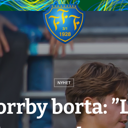
NYHET
orrby borta: 