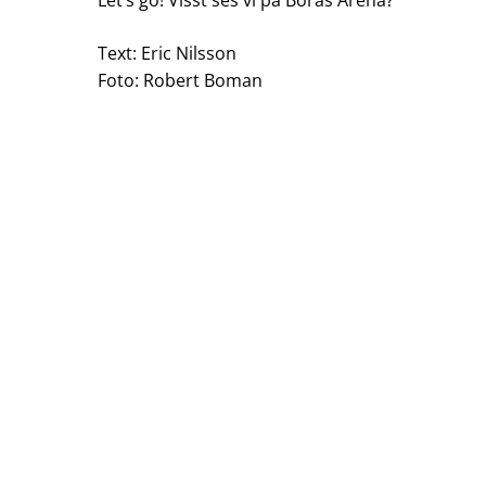
Let’s go! Visst ses vi på Borås Arena?
Text: Eric Nilsson
Foto: Robert Boman