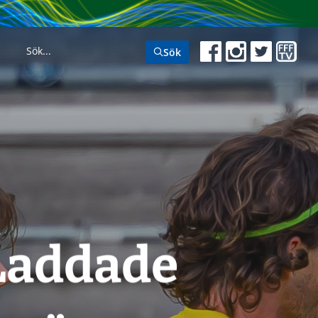
Sök
”Laddade