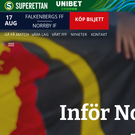
17
FALKENBERGS FF
KÖP BILJETT
AUG
NORRBY IF
GÅ PÅ MATCH
VÅRA LAG
VÅRT FFF
NYHETER
KONTAKT
Inför N