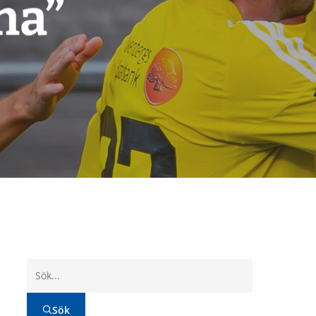
na”
Sök