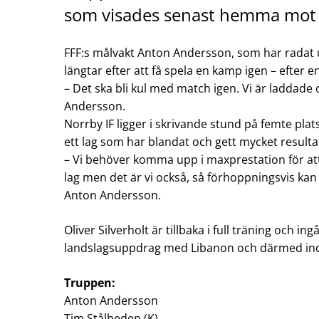
som visades senast hemma mot 
FFF:s målvakt Anton Andersson, som har radat u
längtar efter att få spela en kamp igen – efter e
– Det ska bli kul med match igen. Vi är laddad
Andersson.
Norrby IF ligger i skrivande stund på femte pla
ett lag som har blandat och gett mycket resul
– Vi behöver komma upp i maxprestation för att
lag men det är vi också, så förhoppningsvis ka
Anton Andersson.
Oliver Silverholt är tillbaka i full träning och 
landslagsuppdrag med Libanon och därmed ind
Truppen:
Anton Andersson
Tim Stålheden (K)