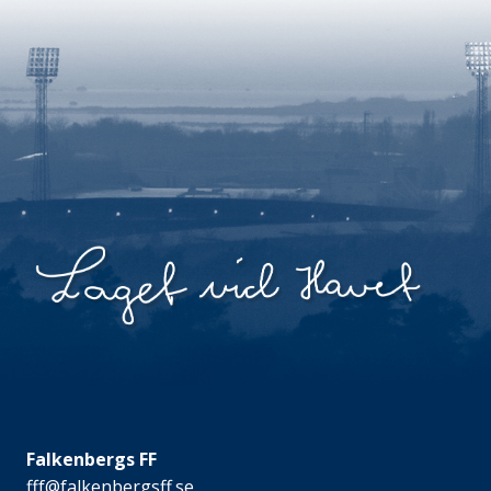
Falkenbergs FF
fff@falkenbergsff.se