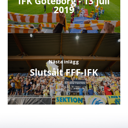
IFK Göteborg - 13 juli
2019
Nästa inlägg
Slutsålt FFF-IFK