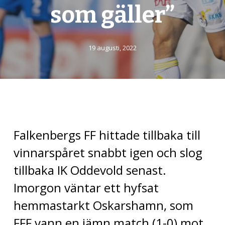
som gäller”
19 augusti, 2022
Falkenbergs FF hittade tillbaka till
vinnarspåret snabbt igen och slog
tillbaka IK Oddevold senast.
Imorgon väntar ett hyfsat
hemmastarkt Oskarshamn, som
FFF vann en jämn match (1-0) mot