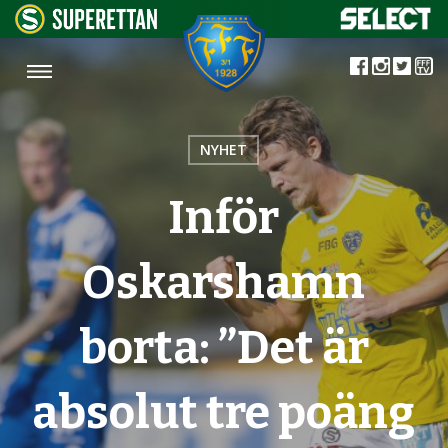
NYHET
Inför
Oskarshamn
borta: ”Det är
absolut tre poäng