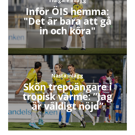
Tidigare inlägg
Inför ÖIS hemma:
"Det är bara att gå
in och köra"
Nästa inlägg
Skön trepoängare i
tropisk värme: ”Jag
är väldigt nöjd”