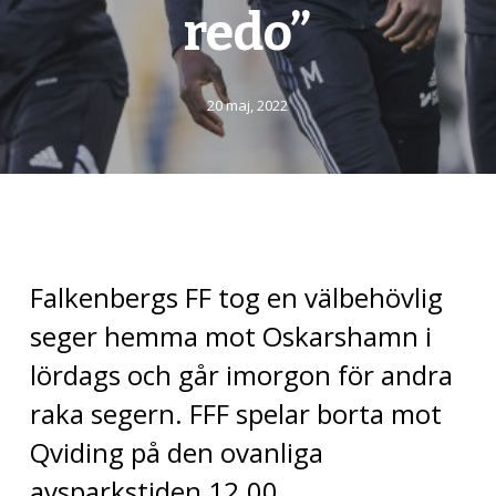
redo”
20 maj, 2022
Falkenbergs FF tog en välbehövlig
seger hemma mot Oskarshamn i
lördags och går imorgon för andra
raka segern. FFF spelar borta mot
Qviding på den ovanliga
avsparkstiden 12.00.