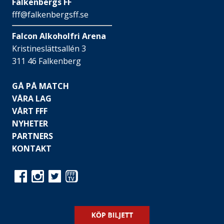
Falkenbergs FF
fff@falkenbergsff.se
Falcon Alkoholfri Arena
Kristineslättsallén 3
311 46 Falkenberg
GÅ PÅ MATCH
VÅRA LAG
VÅRT FFF
NYHETER
PARTNERS
KONTAKT