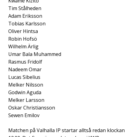
Kwame Kizito
Tim Stålheden
Adam Eriksson
Tobias Karlsson
Oliver Hintsa
Robin Hofsö
Wilhelm Ärlig
Umar Bala Muhammed
Rasmus Fridolf
Nadeem Omar
Lucas Sibelius
Melker Nilsson
Godwin Aguda
Melker Larsson
Oskar Christiansson
Sewen Emilov
Matchen på Valhalla IP startar alltså redan klockan