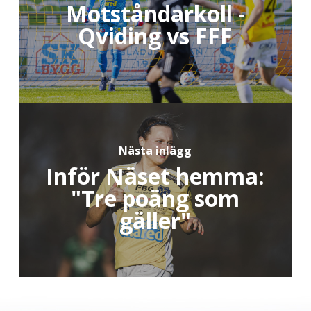
Motståndarkoll -
Qviding vs FFF
Nästa inlägg
Inför Näset hemma:
"Tre poäng som
gäller"