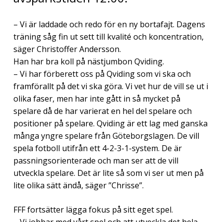
– Vi är laddade och redo för en ny bortafajt. Dagens
träning såg fin ut sett till kvalité och koncentration,
säger Christoffer Andersson.
Han har bra koll på nästjumbon Qviding.
– Vi har förberett oss på Qviding som vi ska och
framförallt på det vi ska göra. Vi vet hur de vill se ut i
olika faser, men har inte gått in så mycket på
spelare då de har varierat en hel del spelare och
positioner på spelare. Qviding är ett lag med ganska
många yngre spelare från Göteborgslagen. De vill
spela fotboll utifrån ett 4-2-3-1-system. De är
passningsorienterade och man ser att de vill
utveckla spelare. Det är lite så som vi ser ut men på
lite olika sätt ändå, säger ”Chrisse”.
FFF fortsätter lägga fokus på sitt eget spel.
– Vi jobbar med vårt spel och att utveckla det hela