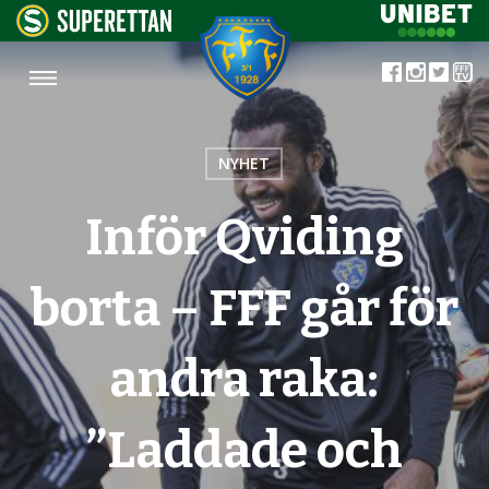
NYHET
Inför Qviding
borta – FFF går för
andra raka:
”Laddade och