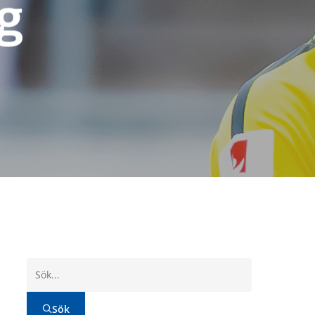
g
Sök