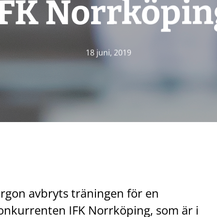
IFK Norrköpin
18 juni, 2019
orgon avbryts träningen för en
onkurrenten IFK Norrköping, som är i