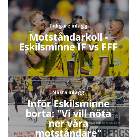
Tidigare inlägg
Motståndarkoll -
Eskilsminne IF vs FFF
Nästa inlägg
Inför Eskilsminne
borta: "Vi vill nöta
ner våra
motståndare"