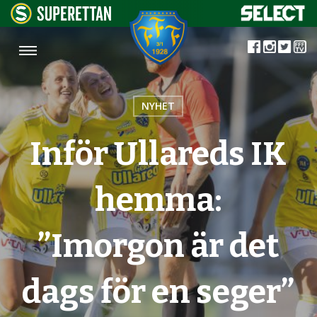
NYHET
Inför Ullareds IK
hemma:
”Imorgon är det
dags för en seger”