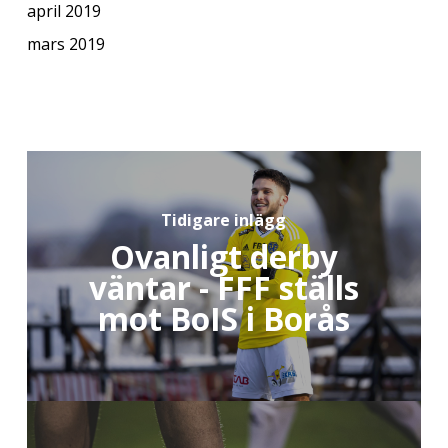
april 2019
mars 2019
Tidigare inlägg
Ovanligt derby
väntar - FFF ställs
mot BoIS i Borås