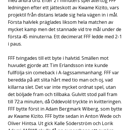
med andra ord. Efter 21 minuters spel återtog FFF
ledningen efter ett jätteskott av Kwame Kizito, vars
projektil från distans letade sig hela vägen in i mål.
Första halvlek präglades liksom hela matchen av
mycket kamp men det stannade vid tre mål under de
första 45 minuterna. Ett decimerat FFF ledde med 2-1
i paus.
FFF tvingades till ett byte i halvtid. Smällen mot
huvudet gjorde att Tim Erlandsson inte kunde
fullfölja sin comeback i A-lagssammanhang. FFF var
beredda på att slita hårt med tio man och oj, vad
killarna slet. Det var inte mycket ordnat spel, utan
det böljade fram och tillbaka. Gulvitt stod pall fram
till 72:a minuten, då Oddevold tryckte in kvitteringen.
FFF bytte först in Adam Bergmark Wiberg, som bytte
av Kwame Kizito. FFF bytte sedan in Anton Wede och
Oliver Hintsa. Ut gick Kalle Söderström och Lorik