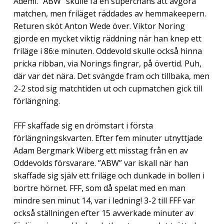
Ademi. ”ABW” skulle få en superchans att avgöra
matchen, men friläget räddades av hemmakeepern.
Returen sköt Anton Wede över. Viktor Noring
gjorde en mycket viktig räddning när han knep ett
friläge i 86:e minuten. Oddevold skulle också hinna
pricka ribban, via Norings fingrar, på övertid. Puh,
där var det nära. Det svängde fram och tillbaka, men
2-2 stod sig matchtiden ut och cupmatchen gick till
förlängning.
FFF skaffade sig en drömstart i första
förlängningskvarten. Efter fem minuter utnyttjade
Adam Bergmark Wiberg ett misstag från en av
Oddevolds försvarare. ”ABW” var iskall när han
skaffade sig själv ett friläge och dunkade in bollen i
bortre hörnet. FFF, som då spelat med en man
mindre sen minut 14, var i ledning! 3-2 till FFF var
också ställningen efter 15 avverkade minuter av