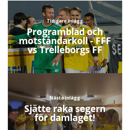
Tidigare inlägg
Programblad och
motståndarkoll - FFF
vs Trelleborgs FF
Nästa inlägg
Sjätte raka segern
för damlaget!