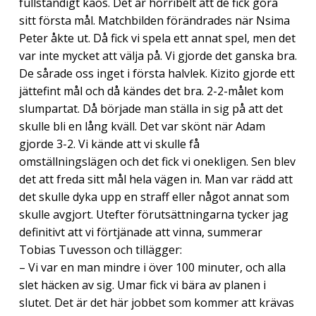
fullständigt kaos. Det är horribelt att de fick göra
sitt första mål. Matchbilden förändrades när Nsima
Peter åkte ut. Då fick vi spela ett annat spel, men det
var inte mycket att välja på. Vi gjorde det ganska bra.
De sårade oss inget i första halvlek. Kizito gjorde ett
jättefint mål och då kändes det bra. 2-2-målet kom
slumpartat. Då började man ställa in sig på att det
skulle bli en lång kväll. Det var skönt när Adam
gjorde 3-2. Vi kände att vi skulle få
omställningslägen och det fick vi onekligen. Sen blev
det att freda sitt mål hela vägen in. Man var rädd att
det skulle dyka upp en straff eller något annat som
skulle avgjort. Utefter förutsättningarna tycker jag
definitivt att vi förtjänade att vinna, summerar
Tobias Tuvesson och tillägger:
– Vi var en man mindre i över 100 minuter, och alla
slet häcken av sig. Umar fick vi bära av planen i
slutet. Det är det här jobbet som kommer att krävas