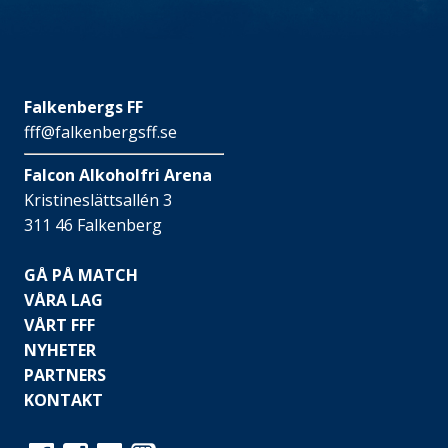
Falkenbergs FF
fff@falkenbergsff.se
Falcon Alkoholfri Arena
Kristineslättsallén 3
311 46 Falkenberg
GÅ PÅ MATCH
VÅRA LAG
VÅRT FFF
NYHETER
PARTNERS
KONTAKT