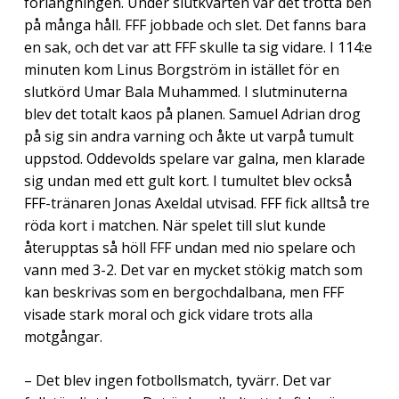
förlängningen. Under slutkvarten var det trötta ben
på många håll. FFF jobbade och slet. Det fanns bara
en sak, och det var att FFF skulle ta sig vidare. I 114:e
minuten kom Linus Borgström in istället för en
slutkörd Umar Bala Muhammed. I slutminuterna
blev det totalt kaos på planen. Samuel Adrian drog
på sig sin andra varning och åkte ut varpå tumult
uppstod. Oddevolds spelare var galna, men klarade
sig undan med ett gult kort. I tumultet blev också
FFF-tränaren Jonas Axeldal utvisad. FFF fick alltså tre
röda kort i matchen. När spelet till slut kunde
återupptas så höll FFF undan med nio spelare och
vann med 3-2. Det var en mycket stökig match som
kan beskrivas som en bergochdalbana, men FFF
visade stark moral och gick vidare trots alla
motgångar.
– Det blev ingen fotbollsmatch, tyvärr. Det var