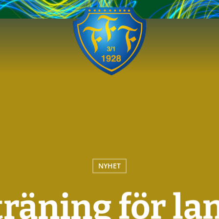
NYHET
räning för la