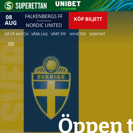
08
FALKENBERGS FF
KÖP BILJETT
AUG
NORDIC UNITED
GÅ PÅ MATCH
VÅRA LAG
VÅRT FFF
NYHETER
KONTAKT
Öppen t