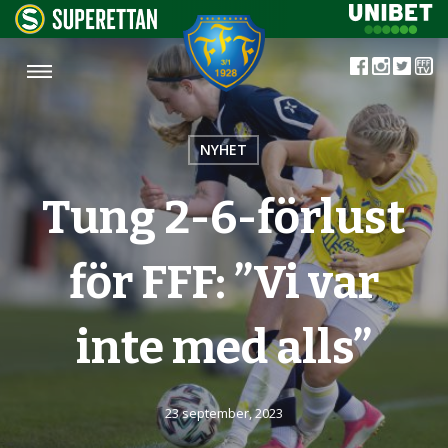
NYHET
Tung 2-6-förlust
för FFF: ”Vi var
inte med alls”
23 september, 2023