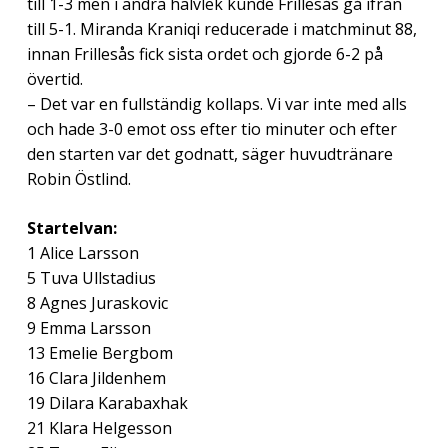
till 1-3 men i andra halvlek kunde Frillesås gå ifrån
till 5-1. Miranda Kraniqi reducerade i matchminut 88,
innan Frillesås fick sista ordet och gjorde 6-2 på
övertid.
– Det var en fullständig kollaps. Vi var inte med alls
och hade 3-0 emot oss efter tio minuter och efter
den starten var det godnatt, säger huvudtränare
Robin Östlind.
Startelvan:
1 Alice Larsson
5 Tuva Ullstadius
8 Agnes Juraskovic
9 Emma Larsson
13 Emelie Bergbom
16 Clara Jildenhem
19 Dilara Karabaxhak
21 Klara Helgesson