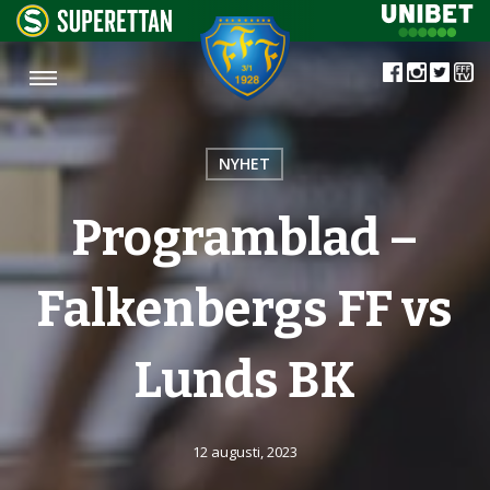
NYHET
Programblad –
Falkenbergs FF vs
Lunds BK
12 augusti, 2023