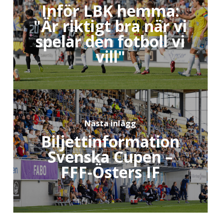
Inför LBK hemma:
"Är riktigt bra när vi
spelar den fotboll vi
vill"
Nästa inlägg
Biljettinformation
Svenska Cupen –
FFF-Östers IF