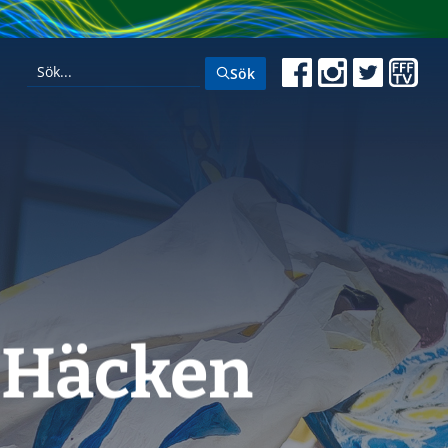
Sök
 Häcken