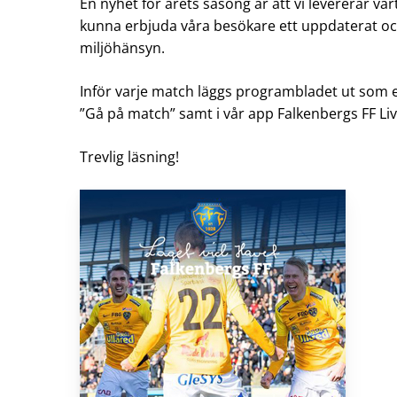
En nyhet för årets säsong är att vi levererar vår
kunna erbjuda våra besökare ett uppdaterat och
miljöhänsyn.
Inför varje match läggs programbladet ut som 
”Gå på match” samt i vår app Falkenbergs FF Liv
Trevlig läsning!