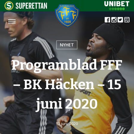
NYHET
Programblad FFF
– BK Häcken – 15
juni 2020
12 juni, 2020