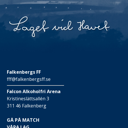
Falkenbergs FF
fff@falkenbergsff.se
Falcon Alkoholfri Arena
Kristineslättsallén 3
311 46 Falkenberg
GÅ PÅ MATCH
VÅRA LAG