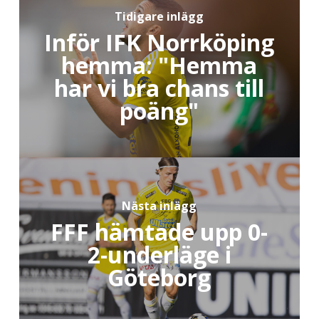
Tidigare inlägg
Inför IFK Norrköping
hemma: "Hemma
har vi bra chans till
poäng"
Nästa inlägg
FFF hämtade upp 0-
2-underläge i
Göteborg