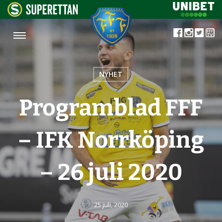
NYHET
Programblad FFF
– IFK Norrköping
– 26 juli 2020
25 juli, 2020