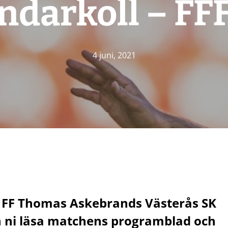
darkoll – FF
4 juni, 2021
 FF Thomas Askebrands Västerås SK
 ni läsa matchens programblad och