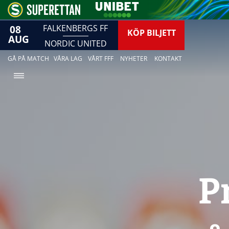
08
FALKENBERGS FF
KÖP BILJETT
AUG
NORDIC UNITED
GÅ PÅ MATCH
VÅRA LAG
VÅRT FFF
NYHETER
KONTAKT
P