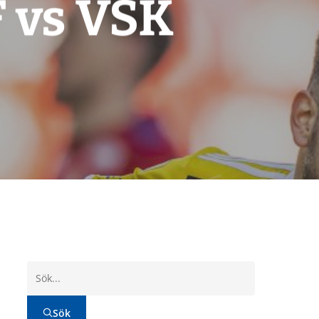
F vs VSK
Sök