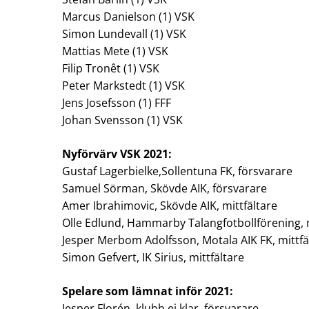
Marcus Danielson (1) VSK
Simon Lundevall (1) VSK
Mattias Mete (1) VSK
Filip Tronêt (1) VSK
Peter Markstedt (1) VSK
Jens Josefsson (1) FFF
Johan Svensson (1) VSK
Nyförvärv VSK 2021:
Gustaf Lagerbielke,Sollentuna FK, försvarare
Samuel Sörman, Skövde AIK, försvarare
Amer Ibrahimovic, Skövde AIK, mittfältare
Olle Edlund, Hammarby Talangfotbollförening, m
Jesper Merbom Adolfsson, Motala AIK FK, mittfä
Simon Gefvert, IK Sirius, mittfältare
Spelare som lämnat inför 2021:
Jesper Florén, klubb ej klar, försvarare