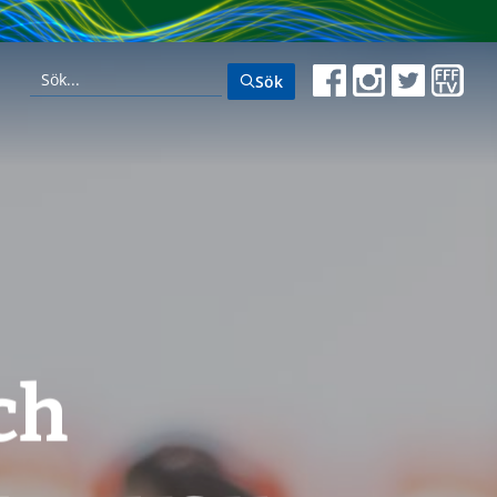
Sök
ch