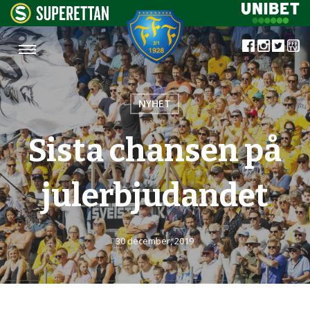
NYHET
Sista chansen på
julerbjudandet
30 december, 2019