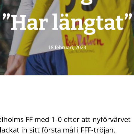
”Har längtat”
18 februari, 2023
elholms FF med 1-0 efter att nyförvärvet
kat in sitt första mål i FFF-tröjan.