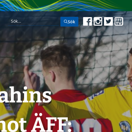
Sök
ahins
mot ÄFF: