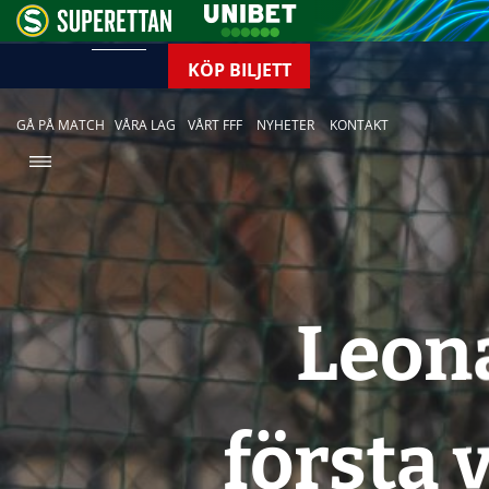
KÖP BILJETT
GÅ PÅ MATCH
VÅRA LAG
VÅRT FFF
NYHETER
KONTAKT
Leon
första 