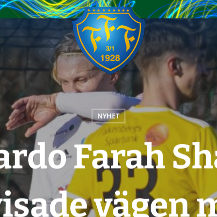
NYHET
ardo Farah Sh
visade vägen 