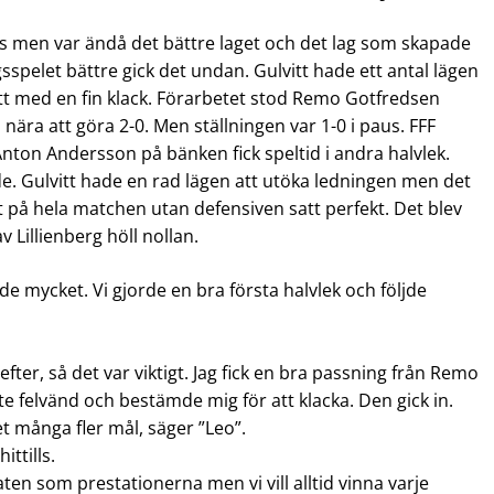
vis men var ändå det bättre laget och det lag som skapade
sspelet bättre gick det undan. Gulvitt hade ett antal lägen
ätt med en fin klack. Förarbetet stod Remo Gotfredsen
å nära att göra 2-0. Men ställningen var 1-0 i paus. FFF
nton Andersson på bänken fick speltid i andra halvlek.
e. Gulvitt hade en rad lägen att utöka ledningen men det
get på hela matchen utan defensiven satt perfekt. Det blev
 Lillienberg höll nollan.
ade mycket. Vi gjorde en bra första halvlek och följde
efter, så det var viktigt. Jag fick en bra passning från Remo
te felvänd och bestämde mig för att klacka. Den gick in.
 många fler mål, säger ”Leo”.
ittills.
aten som prestationerna men vi vill alltid vinna varje