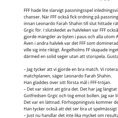
FFF hade lite slarvigt passningsspel inlednings
chanser. När FFF också fick ordning på passning
innan Leonardo Farah Shahin till slut hittade r
Grgic för. I slutskedet av halvleken var FFF ocks
gjorde mängder av byten i paus och alla utom A
Även i andra halvlek var det FFF som dominerad
ville sig inte riktigt. Ängelholms FF skapade in
därmed en solid seger utan att storspela. Gustav
– Jag tycker att vi gjorde en bra match. Vi roter
matchplanen, säger Leonardo Farah Shahin.
Han gladdes över sitt första mål i FFF-tröjan.
– Det var skönt att göra det. Det har jag längtat 
Gotfredsen Grgic och tog emot bollen. Jag var li
Det var en lättnad. Förhoppningsvis kommer det
Han tycker också att det ser bra ut spelmässigt h
– Just nu handlar det inte lika mycket om result