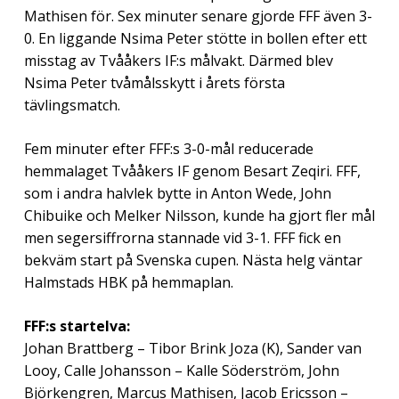
Mathisen för. Sex minuter senare gjorde FFF även 3-
0. En liggande Nsima Peter stötte in bollen efter ett
misstag av Tvååkers IF:s målvakt. Därmed blev
Nsima Peter tvåmålsskytt i årets första
tävlingsmatch.
Fem minuter efter FFF:s 3-0-mål reducerade
hemmalaget Tvååkers IF genom Besart Zeqiri. FFF,
som i andra halvlek bytte in Anton Wede, John
Chibuike och Melker Nilsson, kunde ha gjort fler mål
men segersiffrorna stannade vid 3-1. FFF fick en
bekväm start på Svenska cupen. Nästa helg väntar
Halmstads HBK på hemmaplan.
FFF:s startelva:
Johan Brattberg – Tibor Brink Joza (K), Sander van
Looy, Calle Johansson – Kalle Söderström, John
Björkengren, Marcus Mathisen, Jacob Ericsson –