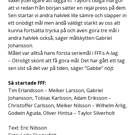
växel ytterligare att lägga in. Taylors tidiga mål gör
att vi redan från början sätter en rejäl press på dem.
Sen startar vi andra halvlek lite sämre och släpper in
ett onödigt mål men ändå väldigt starkt av oss att
kunna fortsätta trycka på och även göra tre mål i
andra halvlek också, säger målskytten Gabriel
Johansson.
Målet var alltså hans första seriemål i FFF:s A-lag.
– Otroligt skönt att få göra mål. Det har gått ett tag
sen sist så det var på tiden, säger ”Gabbe” nöjt.
Så startade FFF:
Tim Erlandsson – Melker Larsson, Gabriel
Johansson, Tobias Karlsson, Adam Eriksson –
Christoffer Carlsson, Melker Nilsson – Wilhelm Ärlig,
Godwin Aguda, Oliver Hintsa – Taylor Silverholt
Text: Eric Nilsson