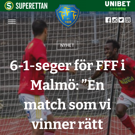
NYHET
6-1-seger för FFF i
Malmö: ”En
match som vi
vinner rätt