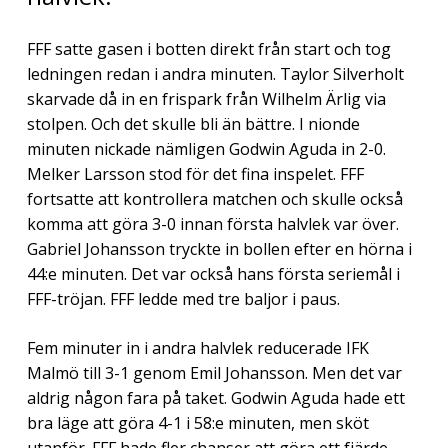
FFF satte gasen i botten direkt från start och tog
ledningen redan i andra minuten. Taylor Silverholt
skarvade då in en frispark från Wilhelm Ärlig via
stolpen. Och det skulle bli än bättre. I nionde
minuten nickade nämligen Godwin Aguda in 2-0.
Melker Larsson stod för det fina inspelet. FFF
fortsatte att kontrollera matchen och skulle också
komma att göra 3-0 innan första halvlek var över.
Gabriel Johansson tryckte in bollen efter en hörna i
44:e minuten. Det var också hans första seriemål i
FFF-tröjan. FFF ledde med tre baljor i paus.
Fem minuter in i andra halvlek reducerade IFK
Malmö till 3-1 genom Emil Johansson. Men det var
aldrig någon fara på taket. Godwin Aguda hade ett
bra läge att göra 4-1 i 58:e minuten, men sköt
utanför. FFF hade fler chanser att göra ett fjärde