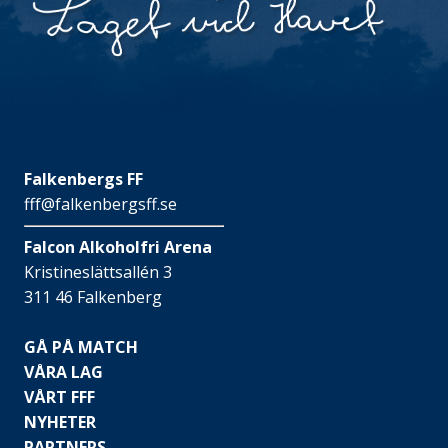
Falkenbergs FF
fff@falkenbergsff.se
Falcon Alkoholfri Arena
Kristineslättsallén 3
311 46 Falkenberg
GÅ PÅ MATCH
VÅRA LAG
VÅRT FFF
NYHETER
PARTNERS