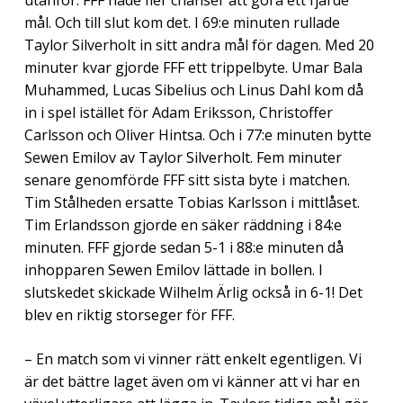
mål. Och till slut kom det. I 69:e minuten rullade
Taylor Silverholt in sitt andra mål för dagen. Med 20
minuter kvar gjorde FFF ett trippelbyte. Umar Bala
Muhammed, Lucas Sibelius och Linus Dahl kom då
in i spel istället för Adam Eriksson, Christoffer
Carlsson och Oliver Hintsa. Och i 77:e minuten bytte
Sewen Emilov av Taylor Silverholt. Fem minuter
senare genomförde FFF sitt sista byte i matchen.
Tim Stålheden ersatte Tobias Karlsson i mittlåset.
Tim Erlandsson gjorde en säker räddning i 84:e
minuten. FFF gjorde sedan 5-1 i 88:e minuten då
inhopparen Sewen Emilov lättade in bollen. I
slutskedet skickade Wilhelm Ärlig också in 6-1! Det
blev en riktig storseger för FFF.
– En match som vi vinner rätt enkelt egentligen. Vi
är det bättre laget även om vi känner att vi har en