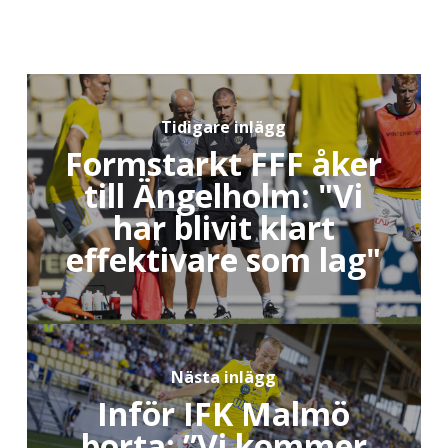
Tidigare inlägg
Formstarkt FFF åker
till Ängelholm: "Vi
har blivit klart
effektivare som lag"
Nästa inlägg
Inför IFK Malmö
borta: ”Vi kommer