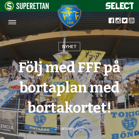
NYHET
Följ med FFF på
bortaplan med
bortakortet!
20 januari, 2020