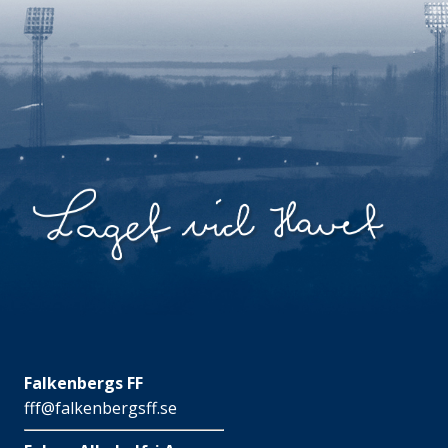
Falkenbergs FF
fff@falkenbergsff.se