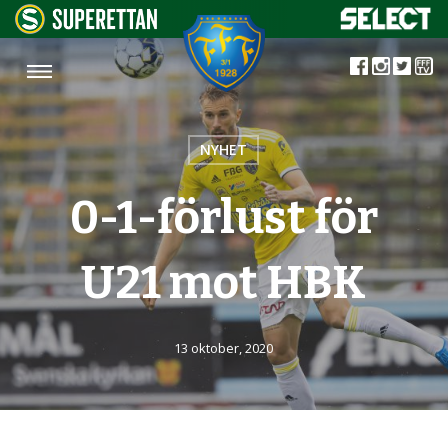
NYHET
0-1-förlust för
U21 mot HBK
13 oktober, 2020