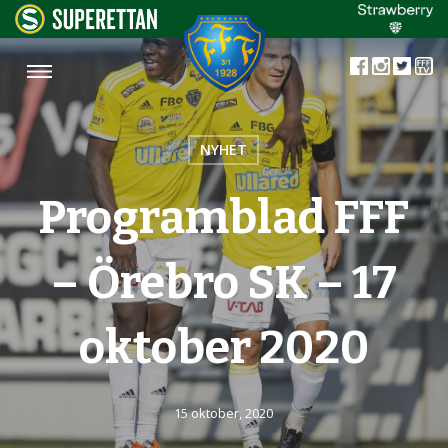
NYHET
Programblad FFF
– Örebro SK – 17
oktober 2020
15 oktober, 2020