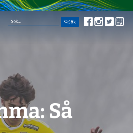
Sök
emma: Så