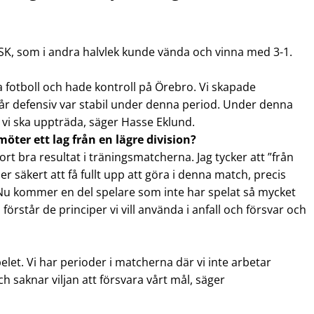
ÖSK, som i andra halvlek kunde vända och vinna med 3-1.
ra fotboll och hade kontroll på Örebro. Vi skapade
vår defensiv var stabil under denna period. Under denna
tt vi ska uppträda, säger Hasse Eklund.
öter ett lag från en lägre division?
rt bra resultat i träningsmatcherna. Jag tycker att ”från
er säkert att få fullt upp att göra i denna match, precis
 Nu kommer en del spelare som inte har spelat så mycket
 förstår de principer vi vill använda i anfall och försvar och
elet. Vi har perioder i matcherna där vi inte arbetar
ch saknar viljan att försvara vårt mål, säger