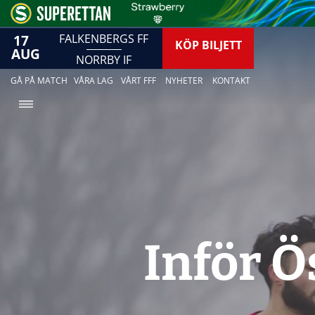
17
FALKENBERGS FF
KÖP BILJETT
AUG
NORRBY IF
GÅ PÅ MATCH
VÅRA LAG
VÅRT FFF
NYHETER
KONTAKT
Inför Ö