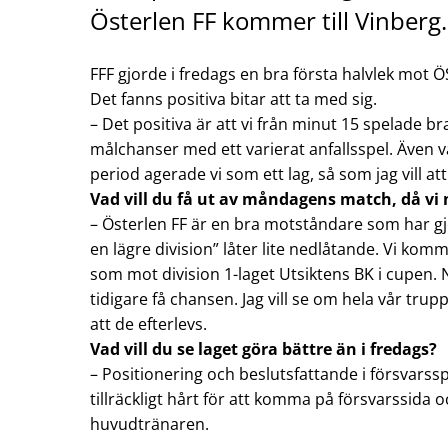
Österlen FF kommer till Vinberg.
FFF gjorde i fredags en bra första halvlek mot 
Det fanns positiva bitar att ta med sig.
– Det positiva är att vi från minut 15 spelade b
målchanser med ett varierat anfallsspel. Även 
period agerade vi som ett lag, så som jag vill a
Vad vill du få ut av måndagens match, då vi m
– Österlen FF är en bra motståndare som har gjo
en lägre division” låter lite nedlåtande. Vi komm
som mot division 1-laget Utsiktens BK i cupen.
tidigare få chansen. Jag vill se om hela vår trupp
att de efterlevs.
Vad vill du se laget göra bättre än i fredags?
– Positionering och beslutsfattande i försvarssp
tillräckligt hårt för att komma på försvarssida o
huvudtränaren.