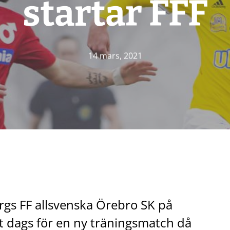
startar FFF
14 mars, 2021
gs FF allsvenska Örebro SK på
t dags för en ny träningsmatch då