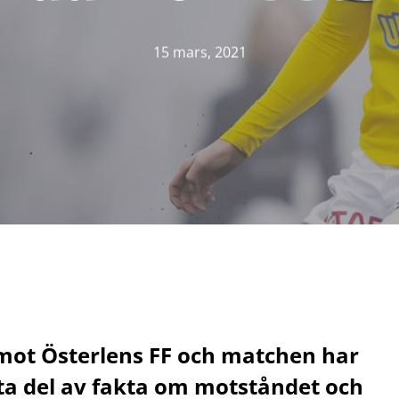
15 mars, 2021
 mot Österlens FF och matchen har
 ta del av fakta om motståndet och