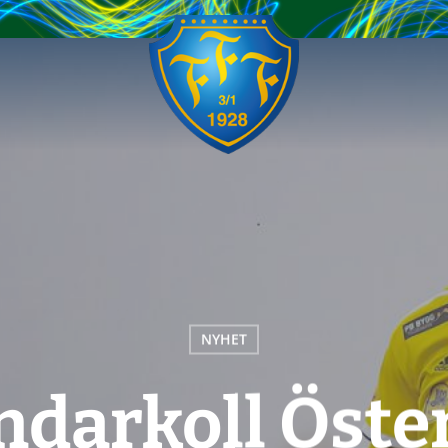
NYHET
darkoll Öste