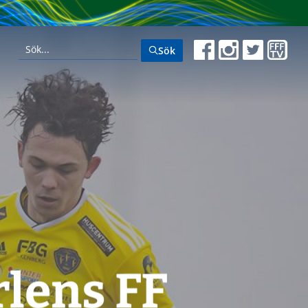
Sök
rlens FF