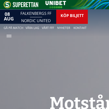
08
FALKENBERGS FF
KÖP BILJETT
AUG
NORDIC UNITED
GÅ PÅ MATCH
VÅRA LAG
VÅRT FFF
NYHETER
KONTAKT
Motstån